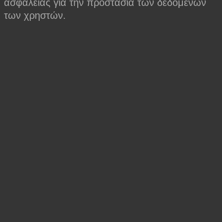
ασφαλείας για την προστασία των δεδομένων
των χρηστών.