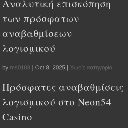
Αναλυτική επισκόπηση
των πρόσφατων
αναβαθμίσεων
λογισμικού
by
ms0103
|
Oct 8, 2025
|
Χωρίς κατηγορία
Πρόσφατες αναβαθμίσεις
λογισμικού στο Neon54
Casino