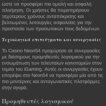
ώστε να προσφέρει πιο ομαλή και ασφαλή
πλοήγηση. Οι χρήστες θα παρατηρήσουν
ταχύτερους χρόνους ανταπόκρισης και
βελτιωμένες λειτουργίες ασφαλείας για την
προστασία των προσωπικών τους δεδομένων.
Τεχνολογικά επιτεύγματα και συνεργασίες
Το Casino Neon54 προχώρησε σε συνεργασίες
με διάσημους προμηθευτές λογισμικού για την
ενσωμάτωση των τελευταίων καινοτομιών στον
τομέα του iGaming. Αυτές οι συνεργασίες έχουν
επιτρέψει στο Neon54 να προσφέρει μία από τις
πιο μοντέρνες και ανταγωνιστικές πλατφόρμες
στην αγορά.
Προμηθευτές λογισμικού