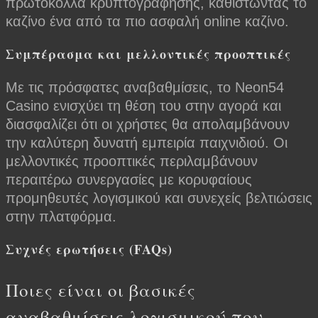
πρωτόκολλα κρυπτογράφησης, καθιστώντας το
καζίνο ένα από τα πιο ασφαλή online καζίνο.
Συμπέρασμα και μελλοντικές προοπτικές
Με τις πρόσφατες αναβαθμίσεις, το Neon54
Casino ενισχύει τη θέση του στην αγορά και
διασφαλίζει ότι οι χρήστες θα απολαμβάνουν
την καλύτερη δυνατή εμπειρία παιχνιδιού. Οι
μελλοντικές προοπτικές περιλαμβάνουν
περαιτέρω συνεργασίες με κορυφαίους
προμηθευτές λογισμικού και συνεχείς βελτιώσεις
στην πλατφόρμα.
Συχνές ερωτήσεις (FAQs)
Ποιες είναι οι βασικές
αναβαθμίσεις λογισμικού που