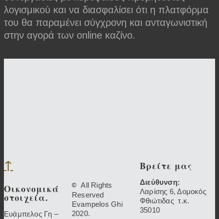
λογισμικού και να διασφαλίσει ότι η πλατφόρμα
του θα παραμένει σύγχρονη και ανταγωνιστική
στην αγορά των online καζίνο.
↑
Βρείτε μας
Διεύθυνση:
©
All Rights
Οικονομικά
Λαρίσης 6, Δομοκός
Reserved
στοιχεία.
Φθιώτιδας τ.κ.
Evampelos Ghi
35010
2020.
Ευάμπελος Γη –