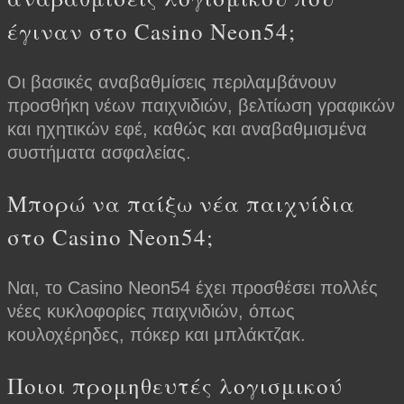
έγιναν στο Casino Neon54;
Οι βασικές αναβαθμίσεις περιλαμβάνουν
προσθήκη νέων παιχνιδιών, βελτίωση γραφικών
και ηχητικών εφέ, καθώς και αναβαθμισμένα
συστήματα ασφαλείας.
Μπορώ να παίξω νέα παιχνίδια
στο Casino Neon54;
Ναι, το Casino Neon54 έχει προσθέσει πολλές
νέες κυκλοφορίες παιχνιδιών, όπως
κουλοχέρηδες, πόκερ και μπλάκτζακ.
Ποιοι προμηθευτές λογισμικού