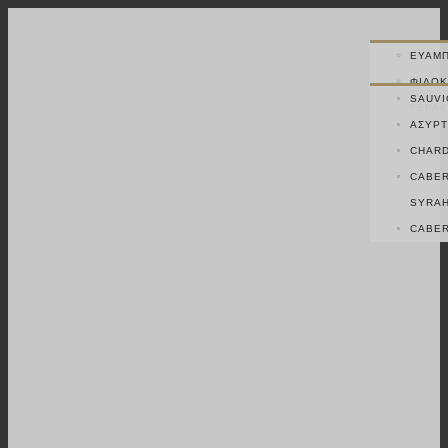
ΕΥΆΜΠ
ΦΙΛΟΚ
SAUVI
ΓΕΡΑΚ
ΑΣΎΡΤ
CHAR
CABER
SYRA
CABER