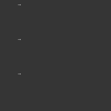
→
→
→