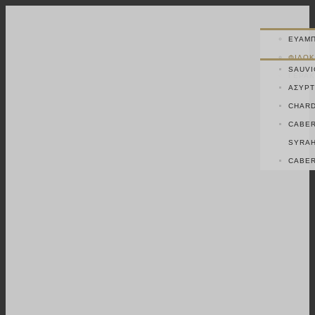
ΕΥΆΜΠ
ΦΙΛΟΚ
SAUVI
ΓΕΡΑΚ
ΑΣΎΡΤ
CHAR
CABER
SYRA
CABER